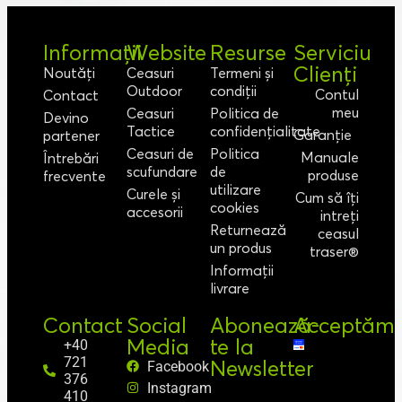
Informații
Website
Resurse
Serviciu
Clienți
Noutăți
Ceasuri
Termeni și
Outdoor
condiții
Contul
Contact
meu
Ceasuri
Politica de
Devino
Tactice
confidențialitate
Garanție
partener
Ceasuri de
Politica
Manuale
Întrebări
scufundare
de
produse
frecvente
utilizare
Curele și
Cum să îți
cookies
accesorii
intreți
Returnează
ceasul
un produs
traser®
Informații
livrare
Contact
Social
Abonează-
Acceptăm
Media
te la
+40
721
Newsletter
Facebook
376
Instagram
410