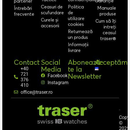
Garanție
partener
Ceasuri de
Politica
Manuale
Întrebări
scufundare
de
produse
frecvente
utilizare
Curele și
Cum să îți
cookies
accesorii
intreți
Returnează
ceasul
un produs
traser®
Informații
livrare
Contact
Social
Abonează-
Acceptăm
Media
te la
+40
721
Newsletter
Facebook
376
Instagram
410
office@traser.ro
Copyr
©
2025