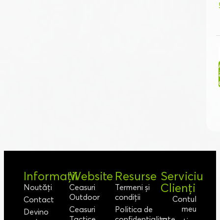
Informații
Website
Resurse
Serviciu
Clienți
Noutăți
Ceasuri
Termeni și
Outdoor
condiții
Contul
Contact
meu
Ceasuri
Politica de
Devino
Tactice
confidențialitate