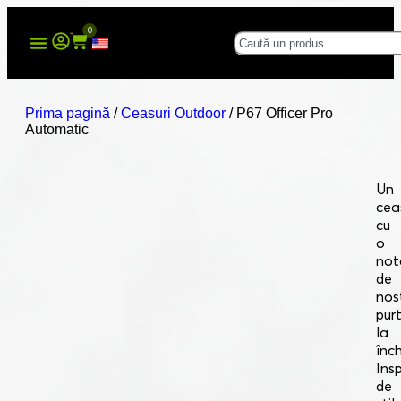
0
Prima pagină
/
Ceasuri Outdoor
/ P67 Officer Pro
Automatic
Un
cea
cu
o
not
de
nos
pur
la
înch
Insp
de