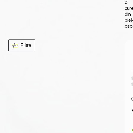
o
cur
din
piel
aso
Filtre