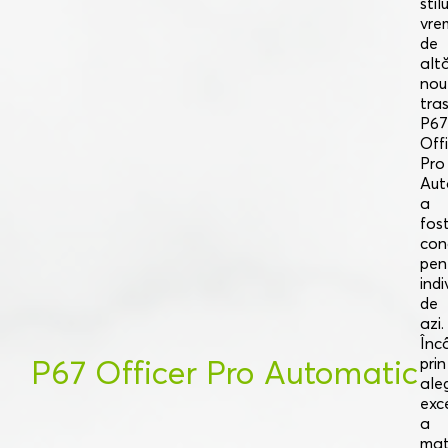
stilu
vrem
de
alt
nou
tra
P67
Off
Pro
Aut
a
fos
con
pen
indi
de
azi.
Înc
P67 Officer Pro Automatic
prin
ale
exc
a
mat