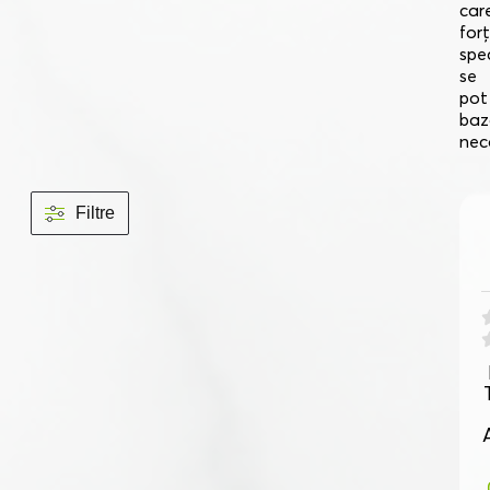
car
for
spe
se
pot
baz
nec
Filtre