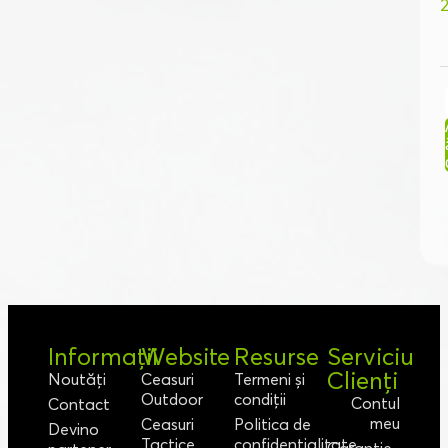
2
Informații
Website
Resurse
Serviciu
Clienți
Noutăți
Ceasuri
Termeni și
Outdoor
condiții
Contul
Contact
meu
Ceasuri
Politica de
Devino
Tactice
confidențialitate
Garanție