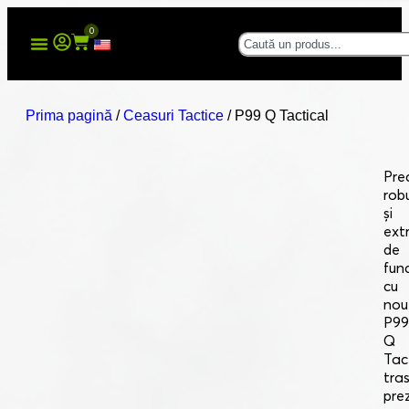
0
Prima pagină
/
Ceasuri Tactice
/ P99 Q Tactical
Prec
rob
și
ext
de
func
cu
nou
P99
Q
Tact
tra
pre