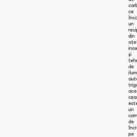
car
ce
înc
un
reci
din
oțe
inox
și
teh
de
ilu
au
trig
ace
cea
est
un
cam
de
înc
pe