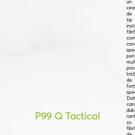
un
cea
de
tip
ins
făr
com
con
spe
pen
mult
pro
înt
de
for
spec
Dat
car
dub
P99 Q Tactical
ran
cu
fibr
de