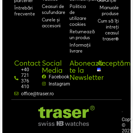
partener
Ceasuri de
Politica
Manuale
Întrebări
scufundare
de
produse
frecvente
utilizare
Curele și
Cum să îți
cookies
accesorii
intreți
Returnează
ceasul
un produs
traser®
Informații
livrare
Contact
Social
Abonează-
Acceptăm
Media
te la
+40
721
Newsletter
Facebook
376
Instagram
410
office@traser.ro
Copyr
©
2025