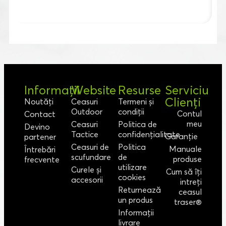
Informații
Website
Resurse
Serviciu
Clienți
Noutăți
Ceasuri
Termeni și
Outdoor
condiții
Contul
Contact
meu
Ceasuri
Politica de
Devino
Tactice
confidențialitate
Garanție
partener
Ceasuri de
Politica
Manuale
Întrebări
scufundare
de
produse
frecvente
utilizare
Curele și
Cum să îți
cookies
accesorii
intreți
Returnează
ceasul
un produs
traser®
Informații
livrare