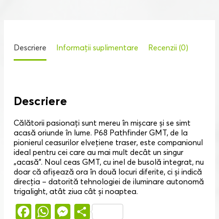
Descriere
Informații suplimentare
Recenzii (0)
Descriere
Călătorii pasionați sunt mereu în mișcare și se simt
acasă oriunde în lume. P68 Pathfinder GMT, de la
pionierul ceasurilor elvețiene traser, este companionul
ideal pentru cei care au mai mult decât un singur
„acasă”. Noul ceas GMT, cu inel de busolă integrat, nu
doar că afișează ora în două locuri diferite, ci și indică
direcția – datorită tehnologiei de iluminare autonomă
trigalight, atât ziua cât și noaptea.
Facebook
WhatsApp
Messenger
Partajează