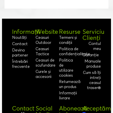
Informații
Website
Resurse
Serviciu
Clienți
Noutăți
Ceasuri
Termeni și
Outdoor
condiții
Contul
Contact
meu
Ceasuri
Politica de
Devino
Tactice
confidențialitate
Garanție
partener
Ceasuri de
Politica
Manuale
Întrebări
scufundare
de
produse
frecvente
utilizare
Curele și
Cum să îți
cookies
accesorii
intreți
Returnează
ceasul
un produs
traser®
Informații
livrare
Contact
Social
Abonează-
Acceptăm