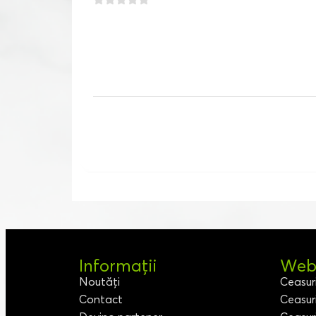
Informații
Webs
Noutăți
Ceasur
Contact
Ceasur