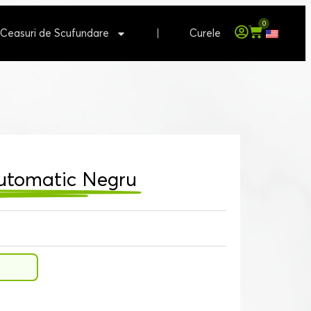
0
Ceasuri de Scufundare
Curele
Automatic Negru