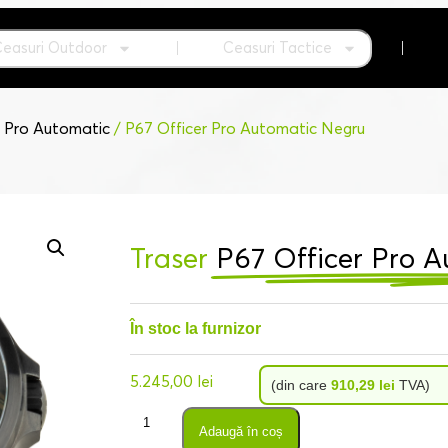
Ceasuri Outdoor
Ceasuri Tactice
r Pro Automatic
/ P67 Officer Pro Automatic Negru
Traser
P67 Officer Pro 
În stoc la furnizor
5.245,00
lei
(din care
910,29
lei
TVA)
Adaugă în coș