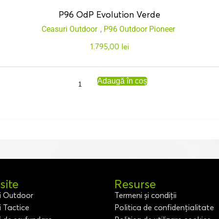
P96 OdP Evolution Verde
Ceasuri Outdoor
,
P96 Outdoor Pioneer
1.795,00
lei
Adaugă în coș
ite
Resurse
i Outdoor
Termeni și condiții
i Tactice
Politica de confidențialitate