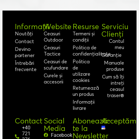
Informații
Website
Resurse
Serviciu
Clienți
Noutăți
Ceasuri
Termeni și
Outdoor
condiții
Contul
Contact
meu
Ceasuri
Politica de
Devino
Tactice
confidențialitate
Garanție
partener
Ceasuri de
Politica
Manuale
Întrebări
scufundare
de
produse
frecvente
utilizare
Curele și
Cum să îți
cookies
accesorii
intreți
Returnează
ceasul
un produs
traser®
Informații
livrare
Contact
Social
Abonează-
Acceptăm
Media
te la
+40
721
Newsletter
Facebook