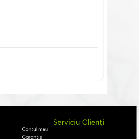
Serviciu Clienți
Contul meu
Garanție