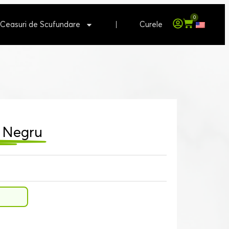
0
Ceasuri de Scufundare
Curele
h Negru