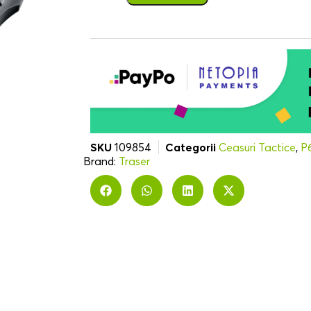
SKU
109854
Categorii
Ceasuri Tactice
,
P
Brand:
Traser