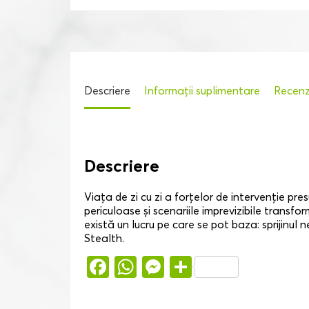
Descriere
Informații suplimentare
Recenzi
Descriere
Viața de zi cu zi a forțelor de intervenție pres
periculoase și scenariile imprevizibile transfo
există un lucru pe care se pot baza: sprijinul 
Stealth.
Facebook
WhatsApp
Messenger
Partajează