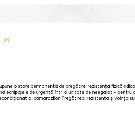
i (0)
upune o stare permanentă de pregătire, rezistență fizică ridicată ș
rmă echipajele de urgență într-o unitate de neegalat – pentru că,
necondiționat al camarazilor. Pregătirea, rezistența și voința s