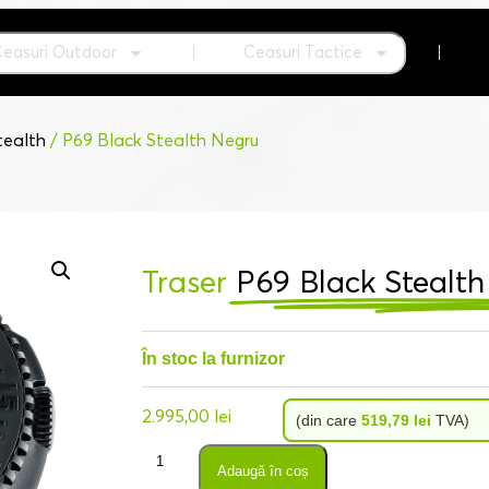
Ceasuri Outdoor
Ceasuri Tactice
tealth
/ P69 Black Stealth Negru
Traser
P69 Black Stealt
În stoc la furnizor
2.995,00
lei
(din care
519,79
lei
TVA)
Adaugă în coș