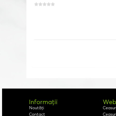
Informații
Webs
Noutăți
Ceasur
Contact
Ceasur