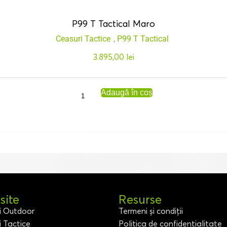
P99 T Tactical Maro
Ceasuri Tactice
,
P99 T Tactical
3.895,00
lei
Adaugă în coș
ite
Resurse
i Outdoor
Termeni și condiții
i Tactice
Politica de confidențialitate