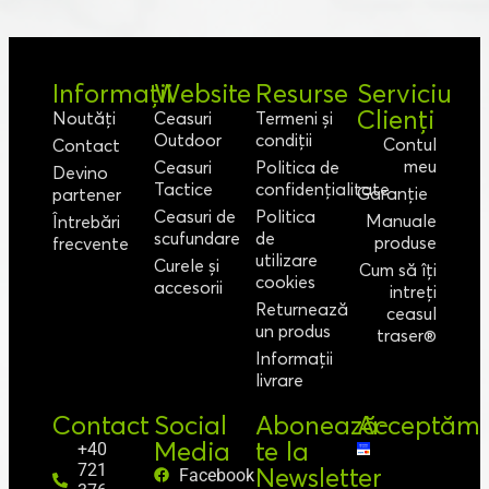
Informații
Website
Resurse
Serviciu
Clienți
Noutăți
Ceasuri
Termeni și
Outdoor
condiții
Contul
Contact
meu
Ceasuri
Politica de
Devino
Tactice
confidențialitate
Garanție
partener
Ceasuri de
Politica
Manuale
Întrebări
scufundare
de
produse
frecvente
utilizare
Curele și
Cum să îți
cookies
accesorii
intreți
Returnează
ceasul
un produs
traser®
Informații
livrare
Contact
Social
Abonează-
Acceptăm
Media
te la
+40
721
Newsletter
Facebook