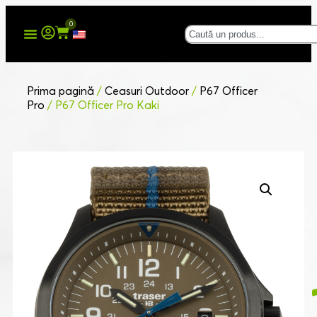
0
Prima pagină
/
Ceasuri Outdoor
/
P67 Officer
Pro
/ P67 Officer Pro Kaki