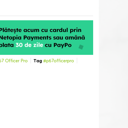
67 Officer Pro
Tag
#p67officerpro