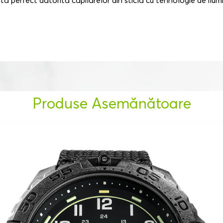
tită perfect datorită capilarelor din sticlă cu tehnologie de ilumi
Produse Asemănătoare