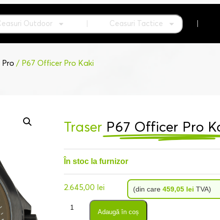
Ceasuri Outdoor
Ceasuri Tactice
 Pro
/ P67 Officer Pro Kaki
Traser
P67 Officer Pro K
În stoc la furnizor
2.645,00
lei
(din care
459,05
lei
TVA)
Adaugă în coș