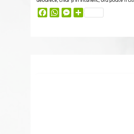
deoarece, chiar și în întuneric, ora poate fi ci
Facebook
WhatsApp
Messenger
Partajează