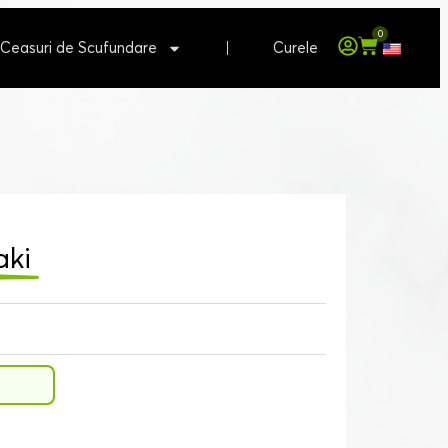
0
Ceasuri de Scufundare
Curele
aki