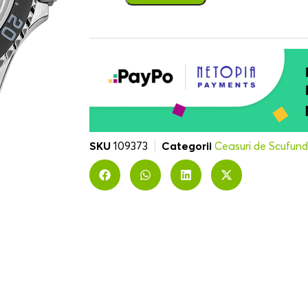
SKU
109373
Categorii
Ceasuri de Scufun