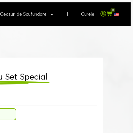
0
Ceasuri de Scufundare
Curele
u Set Special