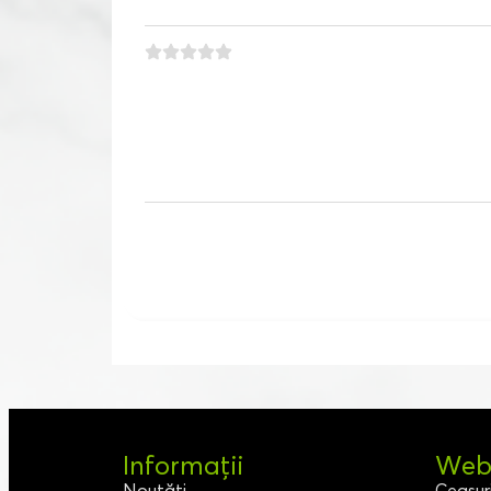
Informații
Webs
Noutăți
Ceasur