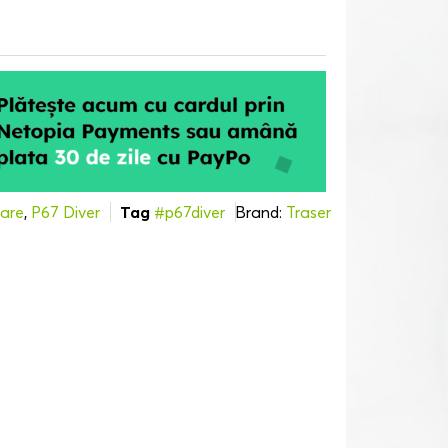
dare
,
P67 Diver
Tag
#p67diver
Brand:
Traser