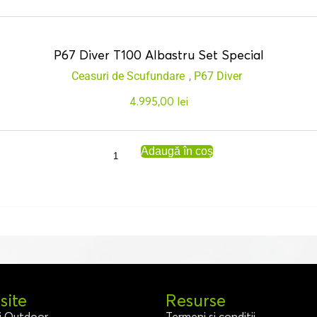
P67 Diver T100 Albastru Set Special
Ceasuri de Scufundare
,
P67 Diver
4.995,00
lei
Adaugă în coș
ite
Resurse
i Outdoor
Termeni și condiții