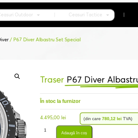
Ceasuri Outdoor
Ceasuri Tactice
iver
/ P67 Diver Albastru Set Special
Traser
P67 Diver Albastr
În stoc la furnizor
4.495,00
lei
(din care
780,12
lei
TVA)
Adaugă în coș