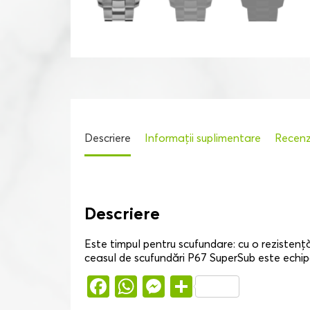
Descriere
Informații suplimentare
Recenzi
Descriere
Este timpul pentru scufundare: cu o rezistență
ceasul de scufundări P67 SuperSub este echipa
Facebook
WhatsApp
Messenger
Partajează