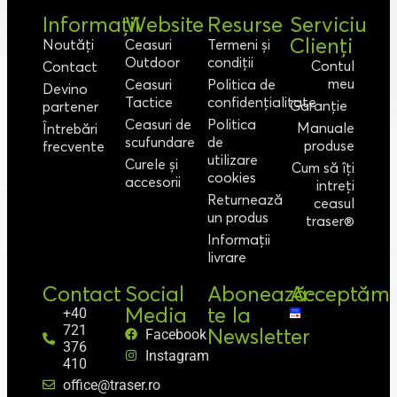
Informații
Website
Resurse
Serviciu
Clienți
Noutăți
Ceasuri
Termeni și
Outdoor
condiții
Contul
Contact
meu
Ceasuri
Politica de
Devino
Tactice
confidențialitate
Garanție
partener
Ceasuri de
Politica
Manuale
Întrebări
scufundare
de
produse
frecvente
utilizare
Curele și
Cum să îți
cookies
accesorii
intreți
Returnează
ceasul
un produs
traser®
Informații
livrare
Contact
Social
Abonează-
Acceptăm
Media
te la
+40
721
Newsletter
Facebook
376
Instagram
410
office@traser.ro