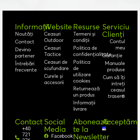
Informații
Website
Resurse
Serviciu
Clienți
Noutăți
Ceasuri
Termeni și
Outdoor
condiții
Contul
Contact
meu
Ceasuri
Politica de
Devino
Tactice
confidențialitate
Garanție
partener
Ceasuri de
Politica
Manuale
Întrebări
scufundare
de
produse
frecvente
utilizare
Curele și
Cum să îți
cookies
accesorii
intreți
Returnează
ceasul
un produs
traser®
Informații
livrare
Contact
Social
Abonează-
Acceptăm
Media
te la
+40
721
Newsletter
Facebook