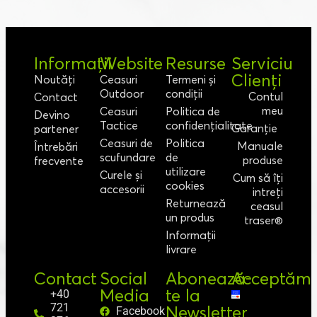
Informații
Website
Resurse
Serviciu
Clienți
Noutăți
Ceasuri
Termeni și
Outdoor
condiții
Contul
Contact
meu
Ceasuri
Politica de
Devino
Tactice
confidențialitate
Garanție
partener
Ceasuri de
Politica
Manuale
Întrebări
scufundare
de
produse
frecvente
utilizare
Curele și
Cum să îți
cookies
accesorii
intreți
Returnează
ceasul
un produs
traser®
Informații
livrare
Contact
Social
Abonează-
Acceptăm
Media
te la
+40
721
Newsletter
Facebook